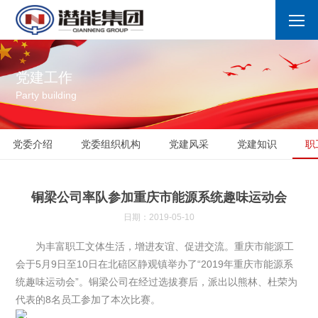
党建工作
Party building
党委介绍
党委组织机构
党建风采
党建知识
职
铜梁公司率队参加重庆市能源系统趣味运动会
日期：2019-05-10
为丰富职工文体生活，增进友谊、促进交流。重庆市能源工
会于5月9日至10日在北碚区静观镇举办了“2019年重庆市能源系
统趣味运动会”。铜梁公司在经过选拔赛后，派出以熊林、杜荣为
代表的8名员工参加了本次比赛。