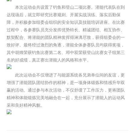
本次运动会共设置了钓鱼和登山二项比赛。潜能代表队在到
达现场后，就立即研究比赛规则、开展实战演练、落实后勤保
障，并积极参加组委会组织的安全知识及技能培训讲座。在比赛
过程中，各参赛队员充分发挥优势特长、精诚团结、相互协作、
默契配合、将潜能的团队精神发挥得淋漓尽致，获得组委会的一
致好评。最终经过激烈的角逐，潜能全体参赛队员均获得奖项，
其中胡烽荣获钓鱼比赛第二名、邓中双荣获登山比赛女子组第三
名的好成绩，真正赛出潜能人的风格和水平。
此次运动会不仅增进了与能源系统各兄弟单位间的友谊，更
增强了潜能团队团结协作的精神，是一项身体锻炼和情感升华双
赢的活动。通过参与本次活动，不仅舒缓了工作压力，更将团队
精神和体能锻炼完美地融合在一起，充分展示了潜能人的运动风
采和良好精神风貌。