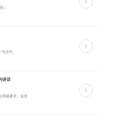

告↓↓

一号文件。
的讲话

出明确要求。这里