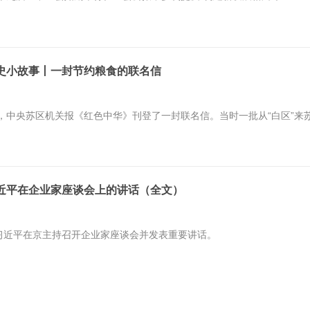
作出“加快构建以国内大循环为主体、国内国际双循环相互促进的新发展格
史小故事丨一封节约粮食的联名信
0日，中央苏区机关报《红色中华》刊登了一封联名信。当时一批从“白区”来
近平在企业家座谈会上的讲话（全文）
，习近平在京主持召开企业家座谈会并发表重要讲话。