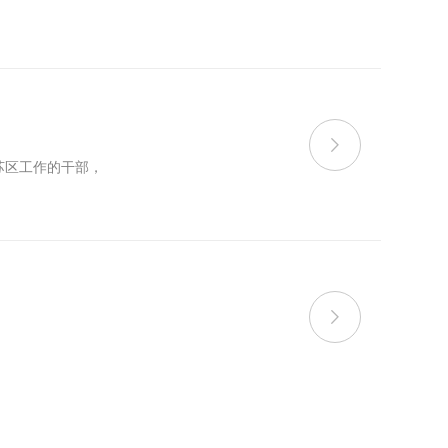
局”的重大部署

苏区工作的干部，
