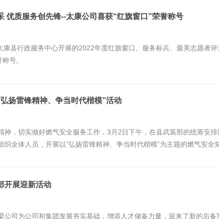
 优质服务创先锋--太康公司喜获“红旗窗口”荣誉称号
，在太康县行政服务中心开展的2022年度红旗窗口、服务标兵、最美志愿者
誉称号。
“弘扬雷锋精神、争当时代楷模”活动
精神，切实做好燃气安全服务工作，3月2日下午，在县武装部的统筹安排
组织全体人员，开展以“弘扬雷锋精神、争当时代楷模”为主题的燃气安全
部开展迎新活动
梁公司为公司和集团发展夯实基础，增添人才储备力量，迎来了新的后备