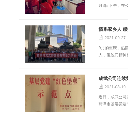
月3日下午，在
情系家乡人 

2021-09-27
9月的重庆，热情
人，但他们精神
成武公司连续

2021-08-19
近日，成武公司
菏泽市基层党建