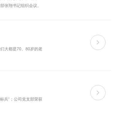
支部张翔书记组织会议。

们大都是70、80岁的老

标兵”；公司党支部荣获