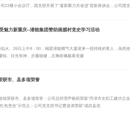
公司22楼小会议厅，团支部开展了“凝新聚力共奋进”迎新座谈会，公司团
感受魅力新重庆--潜能集团赞助插腊村党史学习活动
似火。26日上午8：00，铜梁潜能燃气大厦迎来一批特殊的客人，虽然他
矍铄、目光有神、步履稳健，左胸前佩戴着党徽
荣获市、县多项荣誉
连续荣获市、县多项荣誉：公司总经理尹晓莉荣获“菏泽市女职工建功立业
“红色堡垒”示范点；公司党支部书记曹波涛荣获“成武县优