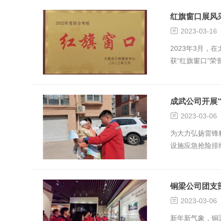
红旗窗口展风采

2023-03-16
2023年3月
获“红旗窗口”荣
成武公司开展

2023-03-06
为大力弘扬雷锋
设施应急抢险排
活动。
铜梁公司团支

2023-03-06
新年新气象，铜