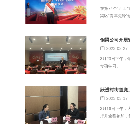
在第74个“五
梁区“青年先锋”
铜梁公司开展

2023-03-27
3月23日下午
专项学习。
跃进村街道党

2023-03-17
3月16日下午
持并全程参加，