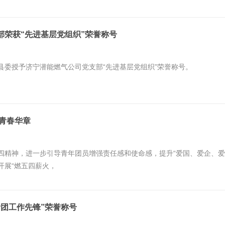
部荣获“先进基层党组织”荣誉称号
县委授予济宁潜能燃气公司党支部“先进基层党组织”荣誉称号。
谱青春华章
四精神，进一步引导青年团员增强责任感和使命感，提升“爱国、爱企、爱家
开展“燃五四薪火，
青团工作先锋”荣誉称号