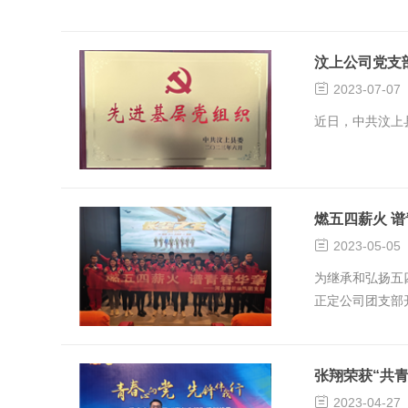
汶上公司党支

2023-07-07
近日，中共汶上
燃五四薪火 

2023-05-05
为继承和弘扬五
正定公司团支部
张翔荣获“共

2023-04-27