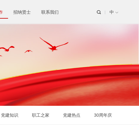
作
招纳贤士
联系我们

党建知识
职工之家
党建热点
30周年庆