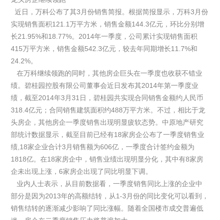
近日，万科公布了其3月份销售简报。根据简报显示，万科3月份
实现销售面积121.1万平方米，销售金额144.3亿元，环比分别增
长21.95%和18.77%。2014年一季度，公司累计实现销售面积
415万平方米，销售金额542.3亿元，较去年同期增长11.7%和
24.2%。
在万科继续领跑的同时，其他房企巨头在一季度也收获不错业
绩。碧桂园控股有限公司董事会近日发布其2014年第一季度业
绩，截至2014年3月31日，碧桂园共实现合同销售金额约人民币
318.4亿元；合同销售建筑面积约488万平方米。不过，相比于龙
头房企，其他房企一季度销售出现明显疲软态势。中原地产研究
部统计数据显示，截至目前已经有18家房企公布了一季度销售业
绩,18家企业合计3月销售额为606亿，一季度合计签约金额为
1818亿。在18家房企中，销售业绩出现明显分化，其中有8家房
企未出现上涨，6家房企出现了同比明显下调。
业内人士表示，从目前数据看，一季度销售同比上涨的企业中
部分是因为2013年的高额结转，从1-3月份的同比变化可以看到，
销售结转的逐渐减少影响了同比涨幅。随着全国楼市成交普遍低