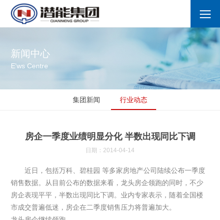
新闻中心
E'ws Centre
集团新闻
行业动态
房企一季度业绩明显分化 半数出现同比下调
日期：2014-04-14
近日，包括万科、碧桂园 等多家房地产公司陆续公布一季度
销售数据。从目前公布的数据来看，龙头房企领跑的同时，不少
房企表现平平，半数出现同比下调。业内专家表示，随着全国楼
市成交普遍低迷，房企在二季度销售压力将普遍加大。
龙头房企继续领跑