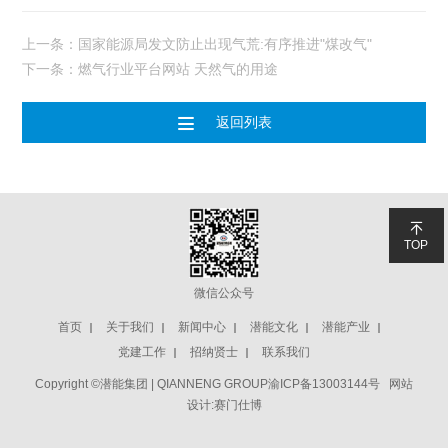
上一条：国家能源局发文防止出现气荒:有序推进"煤改气"
下一条：燃气行业平台网站 天然气的用途

返回列表

TOP
微信公众号
首页
关于我们
新闻中心
潜能文化
潜能产业
党建工作
招纳贤士
联系我们
Copyright ©潜能集团 | QIANNENG GROUP
渝ICP备13003144号
网站
设计:赛门仕博