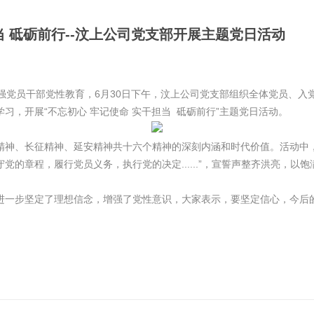
当 砥砺前行--汶上公司党支部开展主题党日活动
党员干部党性教育，6月30日下午，汶上公司党支部组织全体党员、入党
学习，开展“不忘初心 牢记使命 实干担当 砥砺前行”主题党日活动。
、长征精神、延安精神共十六个精神的深刻内涵和时代价值。活动中，
党的章程，履行党员义务，执行党的决定......”，宣誓声整齐洪亮，以
步坚定了理想信念，增强了党性意识，大家表示，要坚定信心，今后的