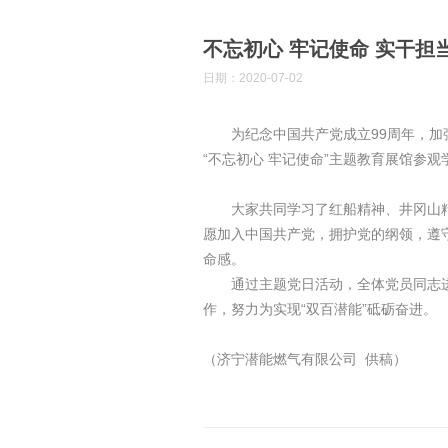
不忘初心 牢记使命 实干担
日期：2020-07-02
为纪念中国共产党成立99周年，加强
“不忘初心 牢记使命”主题教育展馆参观
大家共同学习了红船精神、井冈山精神
愿加入中国共产党，拥护党的纲领，遵守
命感。
通过主题党日活动，全体党员同志进一
作，努力为实现“双百潜能”砥砺奋进。
（济宁潜能燃气有限公司 供稿）