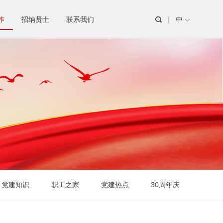
作
招纳贤士
联系我们

党建知识
职工之家
党建热点
30周年庆