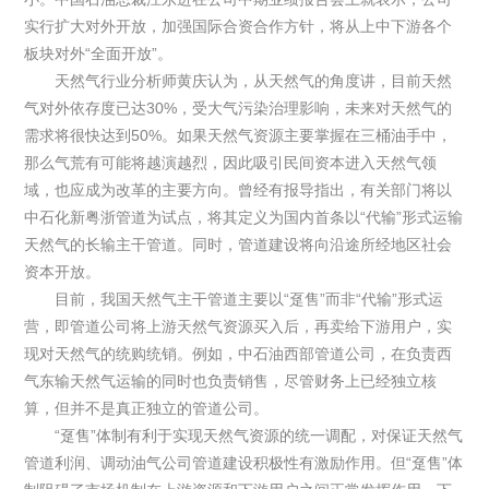
实行扩大对外开放，加强国际合资合作方针，将从上中下游各个
板块对外“全面开放”。
天然气行业分析师黄庆认为，从天然气的角度讲，目前天然
气对外依存度已达30%，受大气污染治理影响，未来对天然气的
需求将很快达到50%。如果天然气资源主要掌握在三桶油手中，
那么气荒有可能将越演越烈，因此吸引民间资本进入天然气领
域，也应成为改革的主要方向。曾经有报导指出，有关部门将以
中石化新粤浙管道为试点，将其定义为国内首条以“代输”形式运输
天然气的长输主干管道。同时，管道建设将向沿途所经地区社会
资本开放。
目前，我国天然气主干管道主要以“趸售”而非“代输”形式运
营，即管道公司将上游天然气资源买入后，再卖给下游用户，实
现对天然气的统购统销。例如，中石油西部管道公司，在负责西
气东输天然气运输的同时也负责销售，尽管财务上已经独立核
算，但并不是真正独立的管道公司。
“趸售”体制有利于实现天然气资源的统一调配，对保证天然气
管道利润、调动油气公司管道建设积极性有激励作用。但“趸售”体