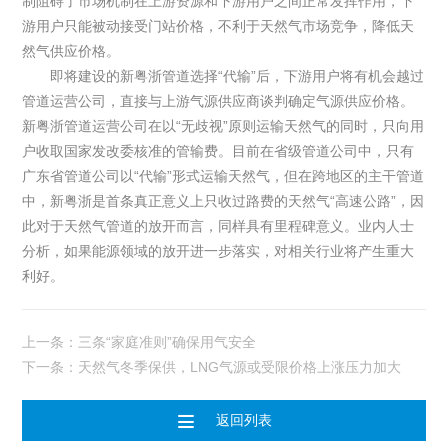
制阻碍了市场机制在上游资源和下游用户之间正常发挥作用，下
游用户只能被动接受门站价格，不利于天然气市场竞争，降低天
然气供应价格。
即将建设的新粤浙管道选择“代输”后，下游用户将有机会越过
管道运营公司，直接与上游气源供应商谈判确定气源供应价格。
新粤浙管道运营公司在以“无歧视”原则运输天然气的同时，只向用
户收取国家发改委核准的管输费。目前在省级管道公司中，只有
广东省管道公司以“代输”形式运输天然气，但在跨地区的主干管道
中，新粤浙是首条真正意义上只收过路费的天然气“高速公路”，因
此对于天然气管道的放开而言，同样具有里程碑意义。业内人士
分析，如果能源领域的放开进一步落实，对相关行业将产生重大
利好。
上一条：三条“家庭准则”确保用气安全
下一条：天然气冬季保供，LNG气源或受限价格上涨压力加大

返回列表