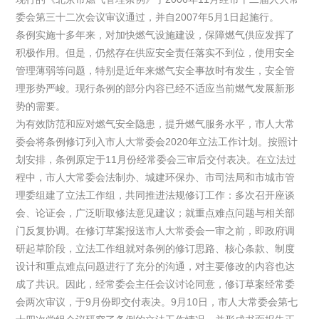
委会第三十二次会议审议通过，并自2007年5月1日起施行。
条例实施十多年来，对加快燃气设施建设，保障燃气供应发挥了
积极作用。但是，仍然存在供应安全责任落实不到位，使用安全
管理薄弱等问题，特别是近年来燃气安全事故时有发生，安全管
理形势严峻。现行条例的部分内容已经不适应当前燃气发展新形
势的需要。
为有效防范和应对燃气安全隐患，提升燃气服务水平，市人大常
委会将条例修订列入市人大常委会2020年立法工作计划。按照计
划安排，条例原定于11月份经常委会三审后交付表决。在立法过
程中，市人大常委会法制办、城建环保办、市司法局和市城市管
理委组建了立法工作组，共同推进法规修订工作：多次召开座谈
会、论证会，广泛听取修法意见建议；就重点难点问题与相关部
门反复协调。在修订草案报送市人大常委会一审之前，即政府调
研起草阶段，立法工作组就对条例的修订思路、核心条款、制度
设计和重点难点问题进行了充分的沟通，对主要修改的内容也达
成了共识。因此，经常委会主任会议讨论同意，修订草案经常委
会两次审议，于9月份即交付表决。9月10日，市人大常委会第七